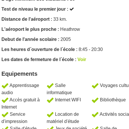
Test de niveau le premier jour :
Distance de l'aéroport :
33 km.
L'aéroport le plus proche :
Heathrow
Debut de l'année scolaire :
2005
Les heures d´ouverture de l´école :
8:45 - 20:30
Les dates de fermeture de l´école :
Voir
Equipements
Apprentissage
Salle
Voyages cultu
audio
informatique
Accès gratuit à
Internet WIFI
Bibliothèque
Internet
Service
Location de
Activités soci
d'impression
matériel d'étude
Salle d'étude
Jeux de société
Salle de