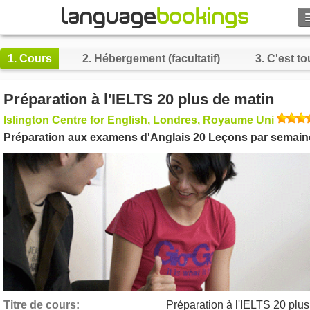
Rechercher
1.
Cours
2.
Hébergement (facultatif)
3.
C'est to
Contactez-nous
Préparation à l'IELTS 20 plus de matin
PARCOURIR
Islington Centre for English, Londres, Royaume Uni
Préparation aux examens d'Anglais 20 Leçons par semain
Se connecter
Aide
Monnaie
€
Langue
Titre de cours