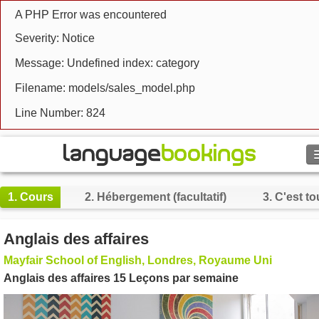
A PHP Error was encountered
Severity: Notice
Message: Undefined index: category
Filename: models/sales_model.php
Line Number: 824
Rechercher
1.
Cours
2.
Hébergement (facultatif)
3.
C'est to
Contactez-nous
Anglais des affaires
PARCOURIR
Mayfair School of English, Londres, Royaume Uni
Anglais des affaires 15 Leçons par semaine
Se connecter