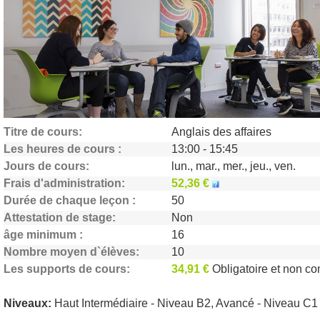
Aide
Monnaie
€
Langue
Titre de cours
Anglais des affaires
Les heures de cours
13:00 - 15:45
Jours de cours
lun., mar., mer., jeu., ven.
Frais d'administration
52,36 €
Durée de chaque leçon
50
Attestation de stage
Non
âge minimum
16
Nombre moyen d`élèves
10
Les supports de cours
34,91 €
Obligatoire et non compr
Niveaux:
Haut Intermédiaire - Niveau B2, Avancé - Niveau C1