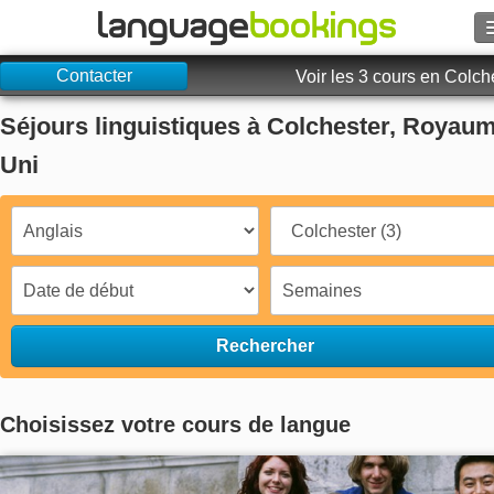
Contacter
Rechercher
Voir les 3 cours en Colch
Séjours linguistiques à Colchester, Royau
Contactez-nous
Uni
PARCOURIR
Se connecter
Aide
Rechercher
Monnaie
€
Langue
Choisissez votre cours de langue