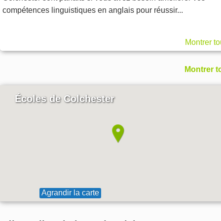
compétences linguistiques en anglais pour réussir...
Montrer to
Montrer t
Écoles de Colchester
Agrandir la carte