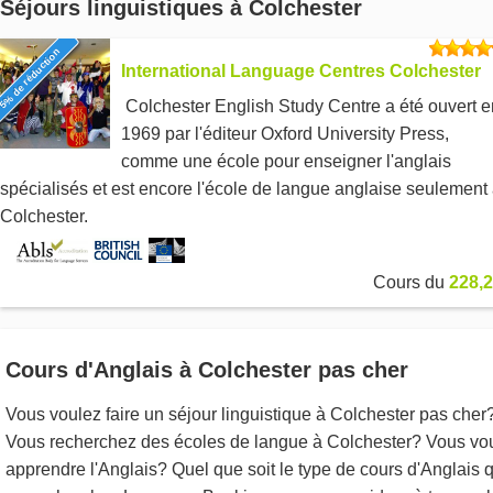
Séjours linguistiques à Colchester
5% de réduction
International Language Centres Colchester
Colchester English Study Centre a été ouvert e
1969 par l'éditeur Oxford University Press,
comme une école pour enseigner l'anglais
spécialisés et est encore l'école de langue anglaise seulement
Colchester.
Cours du
228,2
Cours d'Anglais à Colchester pas cher
Vous voulez faire un séjour linguistique à Colchester pas cher
Vous recherchez des écoles de langue à Colchester? Vous vo
apprendre l'Anglais? Quel que soit le type de cours d'Anglais 