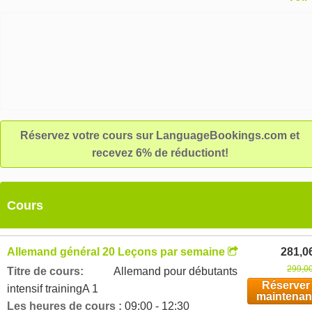
internationale, dispensé par une équipe dévouée d'instructeurs
professionnels de langue.
Réservez votre cours sur LanguageBookings.com et
recevez 6% de réductiont!
Cours
Allemand général 20 Leçons par semaine
281,0
299,00
Titre de cours:
Allemand pour débutants
Réserver
intensif trainingA 1
maintenan
Les heures de cours :
09:00 - 12:30