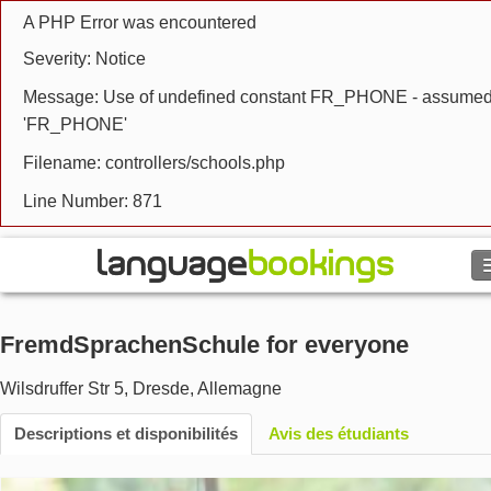
A PHP Error was encountered
Severity: Notice
Message: Use of undefined constant FR_PHONE - assume
'FR_PHONE'
Filename: controllers/schools.php
Line Number: 871
Rechercher
FremdSprachenSchule for everyone
Contactez-nous
Wilsdruffer Str 5
,
Dresde
,
Allemagne
PARCOURIR
Descriptions et disponibilités
Avis des étudiants
Se connecter