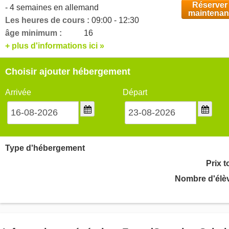
Réserver
- 4 semaines en allemand
maintenan
Les heures de cours :
09:00 - 12:30
âge minimum :
16
+ plus d'informations ici »
Choisir ajouter hébergement
Arrivée
Départ
Type d'hébergement
Prix t
Nombre d'élè