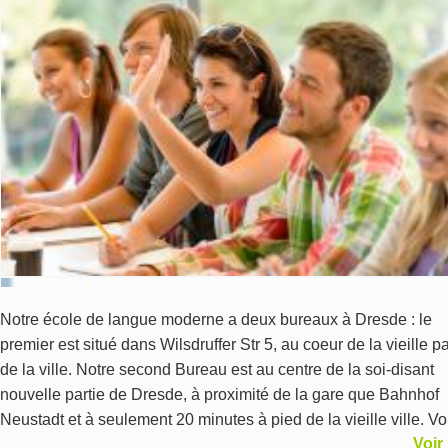
Aide
Monnaie
€
Langue
Notre école de langue moderne a deux bureaux à Dresde : le
premier est situé dans Wilsdruffer Str 5, au coeur de la vieille pa
de la ville. Notre second Bureau est au centre de la soi-disant
nouvelle partie de Dresde, à proximité de la gare que Bahnhof
Neustadt et à seulement 20 minutes à pied de la vieille ville. V
Voir
apprécierez le processus d'apprentissage dans une atmosphèr