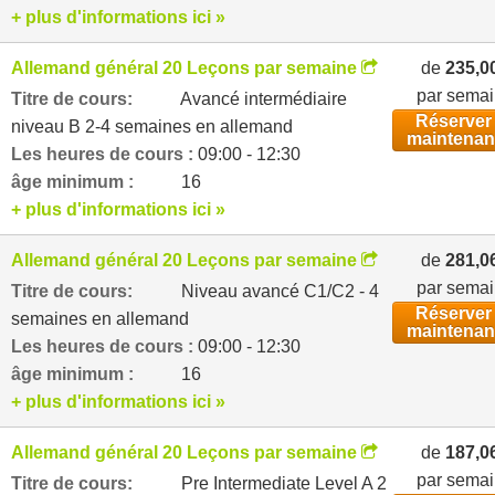
+ plus d'informations ici »
Allemand général 20 Leçons par semaine
de
235,0
par sema
Titre de cours:
Avancé intermédiaire
Réserver
niveau B 2-4 semaines en allemand
maintenan
Les heures de cours :
09:00 - 12:30
âge minimum :
16
+ plus d'informations ici »
Allemand général 20 Leçons par semaine
de
281,0
par sema
Titre de cours:
Niveau avancé C1/C2 - 4
Réserver
semaines en allemand
maintenan
Les heures de cours :
09:00 - 12:30
âge minimum :
16
+ plus d'informations ici »
Allemand général 20 Leçons par semaine
de
187,0
par sema
Titre de cours:
Pre Intermediate Level A 2